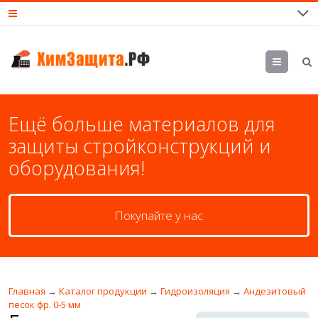
М
еню
Ещё больше материалов для
защиты стройконструкций и
оборудования!
Покупайте у нас
Главная
→
Каталог продукции
→
Гидроизоляция
→
Андезитовый
песок фр. 0-5 мм