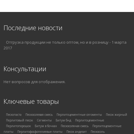
Последние новости
Отгрузка продукции не только оптом, но и в розницу
-
1 марта
2017
Консультации
Нет вопросов для отображения.
Ключевые товары
Пескопаста
Пескосолевая смесь
Перлитоцементные сегоменты
Песок жирный
Перлитовый песок
Сегменты
Битум бнд
Перлитоцементные
Перлитопорошок
Битум в бочках
Пескосоляная смесь
Перлитоцементные
плиты
Перлитофосфогелиевые плиты
Песок андезит
Пескосоль