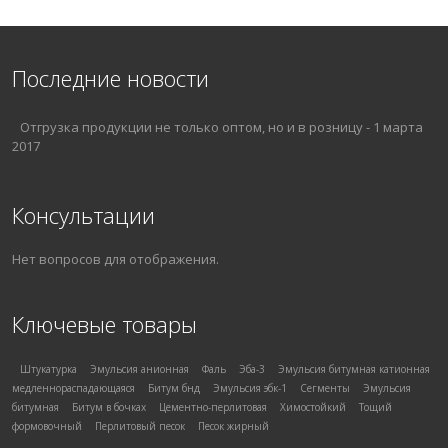
Последние новости
Отгрузка продукции не только оптом, но и в розницу
-
1 марта
2017
Консультации
Нет вопросов для отображения.
Ключевые товары
Штукатурка
Эмульсия анионная
Фаль
Эба-3
Эмульсия битумная катионная
медленнораспадающаяся
Битум бнд
Эмульсия эбк-1
Сегменты
Эмульсия
битумная
Битум в бочках
Цементно-перлитовая
Химостойкий
Тощий
формовочный
Перлитовый песок
Песок жирный