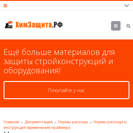
М
еню
Ещё больше материалов для
защиты стройконструкций и
оборудования!
Покупайте у нас
Главная
→
Документация
→
Нормы расхода
→
Нормы расхода и
инструкция применения праймера