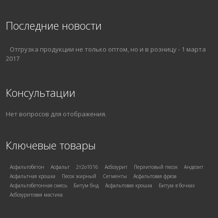
Последние новости
Отгрузка продукции не только оптом, но и в розницу
-
1 марта
2017
Консультации
Нет вопросов для отображения.
Ключевые товары
Асфальтобетон
Асфальт
2т2о1016
Асбозурит
Перлитовый песок
Андезит
Асфальтная крошка
Песок жирный
Сегменты
Асфальтовая фреза
Асфальтобетонная смесь
Битум бнд
Асфальтовая крошка
Битум в бочках
Асбозуритовая мастика