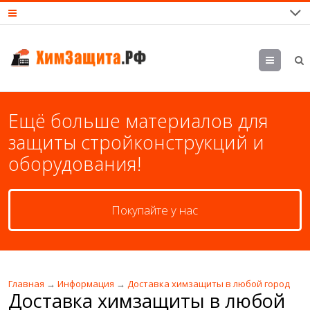
М
еню
Ещё больше материалов для
защиты стройконструкций и
оборудования!
Покупайте у нас
Главная
→
Информация
→
Доставка химзащиты в любой город
Доставка химзащиты в любой