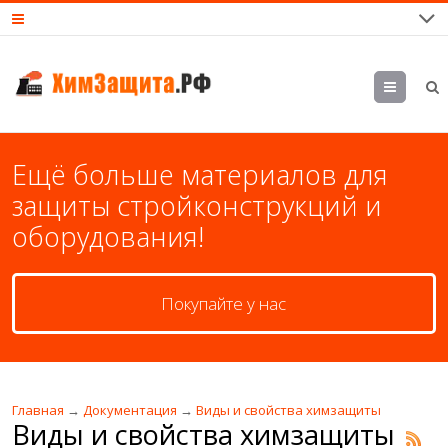
М
еню
Ещё больше материалов для
защиты стройконструкций и
оборудования!
Покупайте у нас
Главная
→
Документация
→
Виды и свойства химзащиты
Виды и свойства химзащиты